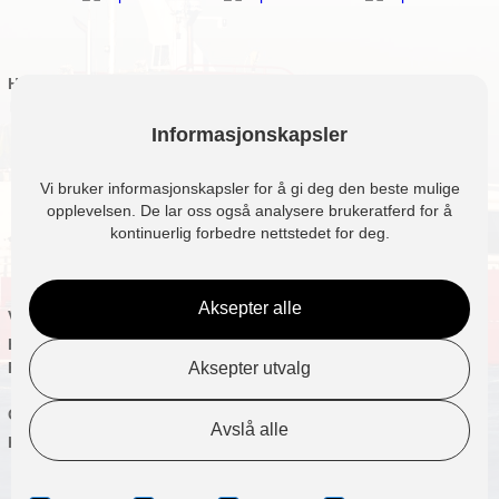
Hjem
Sommeraktiviteter
Tur til Andotten på Sørøya i
Informasjonskapsler
Finnmark
Havfiske i "storfiskens rike"
på Sørøya i Vest Finnmark
Vi bruker informasjonskapsler for å gi deg den beste mulige
Rype, hare og gåsejakt i
opplevelsen. De lar oss også analysere brukeratferd for å
særklasse på Sørøya i Vest
kontinuerlig forbedre nettstedet for deg.
Finnmark
Firmaturer på Sørøya i Vest
Finnmark
Aksepter alle
Vinteraktiviteter
Overnatting
Havfiske i Nord-Norge
MS Havcruise
Aksepter utvalg
Firmaturer i Nord-Norge
Elfrida båt
Elfridastua
Om oss
Gjestebok
Avslå alle
Kontakt